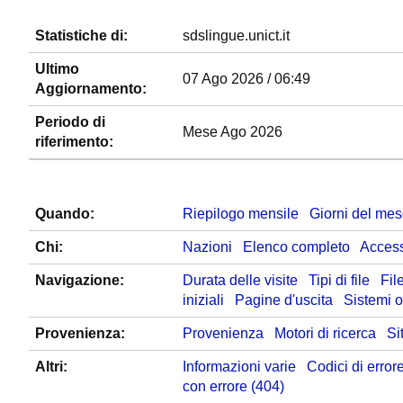
Statistiche di:
sdslingue.unict.it
Ultimo
07 Ago 2026 / 06:49
Aggiornamento:
Periodo di
Mese Ago 2026
riferimento:
Quando:
Riepilogo mensile
Giorni del me
Chi:
Nazioni
Elenco completo
Access
Navigazione:
Durata delle visite
Tipi di file
Fil
iniziali
Pagine d'uscita
Sistemi o
Provenienza:
Provenienza
Motori di ricerca
Sit
Altri:
Informazioni varie
Codici di erro
con errore (404)