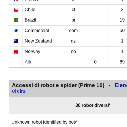
Chile
cl
2
Brazil
br
19
Commercial
com
50
New Zealand
nz
1
Norway
no
1
Altri
0
69
Accessi di robot e spider (Prime 10) -
Elen
visita
30 robot diversi*
Unknown robot identified by bot\*