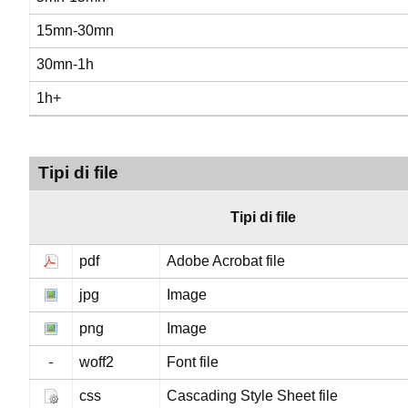
15mn-30mn
30mn-1h
1h+
Tipi di file
Tipi di file
pdf
Adobe Acrobat file
jpg
Image
png
Image
woff2
Font file
css
Cascading Style Sheet file