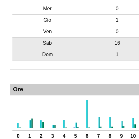
Mer
0
Gio
1
Ven
0
Sab
16
Dom
1
Ore
0
1
2
3
4
5
6
7
8
9
10