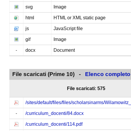
svg
Image
html
HTML or XML static page
js
JavaScript file
gif
Image
docx
Document
File scaricati (Prime 10) -
Elenco completo
File scaricati: 575
/sites/default/files/files/scholarsinarms/Wilamowitz
/curriculum_docenti/84.docx
/curriculum_docenti/114.pdf