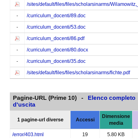
/sites/default/files/files/scholarsinarms/Wilamowitz,
/curriculum_docenti/89.doc
/curriculum_docenti/53.doc
/curriculum_docenti/86.pdf
/curriculum_docenti/80.docx
/curriculum_docenti/35.doc
/sites/default/files/files/scholarsinarms/fichte.pdf
Pagine-URL (Prime 10) -
Elenco completo
d'uscita
Dimensione
1 pagine-url diverse
Accessi
media
/error/403.html
19
5.80 KB